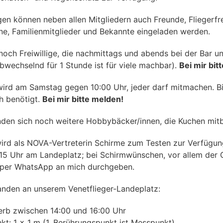
gen können neben allen Mitgliedern auch Freunde, Fliegerfr
ine, Familienmitglieder und Bekannte eingeladen werden.
noch Freiwillige, die nachmittags und abends bei der Bar un
abwechselnd für 1 Stunde ist für viele machbar).
Bei mir bit
ird am Samstag gegen 10:00 Uhr, jeder darf mitmachen. B
h benötigt.
Bei mir bitte melden!
finden sich noch weitere Hobbybäcker/innen, die Kuchen mit
 wird als NOVA-Vertreterin Schirme zum Testen zur Verfügung
9:15 Uhr am Landeplatz; bei Schirmwünschen, vor allem der 
 per WhatsApp an mich durchgeben.
nden an unserem Venetflieger-Landeplatz:
rb zwischen 14:00 und 16:00 Uhr
t: 1 × 1 m (1. Berührungspunkt ist Messpunkt)