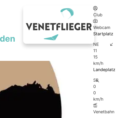
Club
Webcam
Startplatz
 den
NE
11
15
km/h
Landeplatz
SE
0
0
km/h
Venetbahn