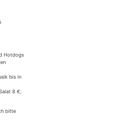
s
nd Hotdogs
den
sik bis in
Salat 8 €;
h bitte