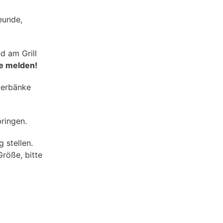
eunde,
d am Grill
te melden!
ierbänke
bringen.
 stellen.
Größe, bitte