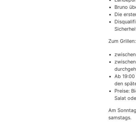
Bruno üb
Die erste
Disquali
Sicherhe
Zum Grillen:
zwischen
zwischen
durchgeh
Ab 19:00 
den spät
Preise: B
Salat od
Am Sonntag 
samstags.