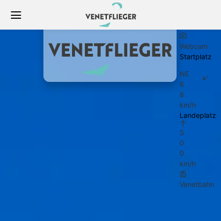
Club
Webcam
Startplatz
NE
6
8
km/h
Landeplatz
S
0
0
km/h
Venetbahn