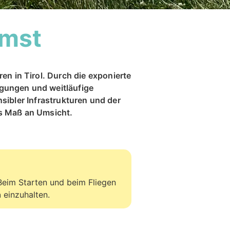
imst
en in Tirol. Durch die exponierte
ngungen und weitläufige
sibler Infrastrukturen und der
s Maß an Umsicht.
 Beim Starten und beim Fliegen
n
einzuhalten.