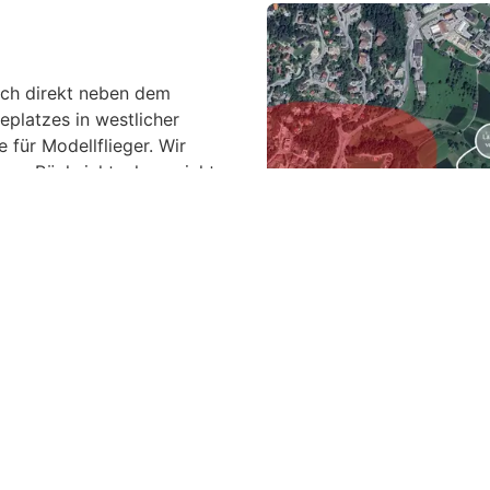
sich direkt neben dem
platzes in westlicher
 für Modellflieger. Wir
tigen Rücksichtnahme nicht
n und die Landevolte
 Landeplatzes zu fliegen.