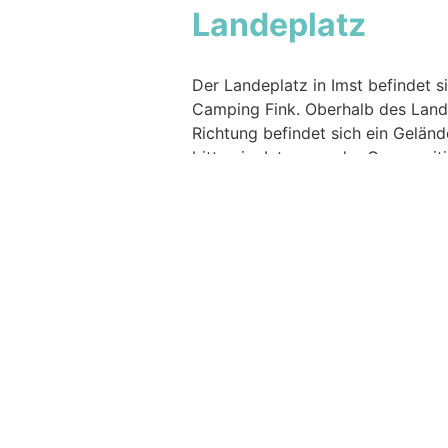
Landeplatz
Der Landeplatz in Imst befindet 
Camping Fink. Oberhalb des Lande
Richtung befindet sich ein Gelände
bitten im Interesse der Gegensei
in die Modellflug-Box einzufliege
jeweils nördlich oder südlich des