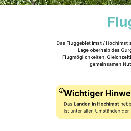
Flu
Das Fluggebiet Imst / Hochimst z
Lage oberhalb des Gurg
Flugmöglichkeiten. Gleichzeit
gemeinsamen Nutz
Wichtiger Hinwe
Das
Landen in Hochimst
neben
ist unter allen Umständen der